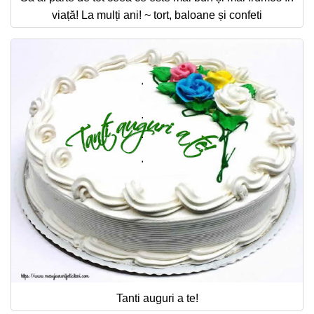
viață! La mulți ani! ~ tort, baloane și confeti
Tanti auguri a te!