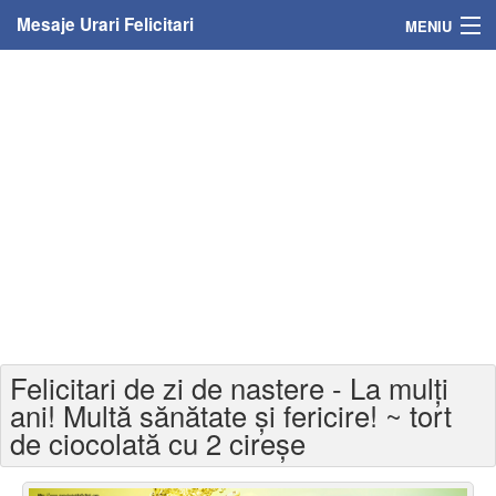
Mesaje Urari Felicitari
MENIU
Home
Mesaje
Felicitari
Felicitari cu nume
Felicitari persoane
Felicitari personalizate
Felicitari de zi de nastere - La mulți
Felicitari varsta
ani! Multă sănătate și fericire! ~ tort
de ciocolată cu 2 cireșe
Felicitari zilele anului