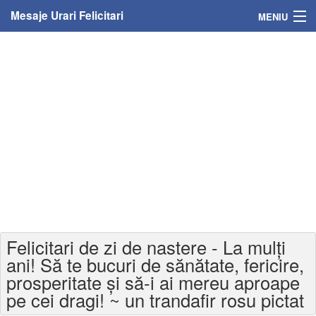
Mesaje Urari Felicitari
MENIU
Home
Mesaje
Felicitari
Felicitari cu nume
Felicitari persoane
Felicitari personalizate
Felicitari de zi de nastere - La mulți
Felicitari varsta
ani! Să te bucuri de sănătate, fericire,
prosperitate și să-i ai mereu aproape
Felicitari zilele anului
pe cei dragi! ~ un trandafir rosu pictat