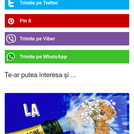
Trimite pe Twitter
Pin It
Trimite pe Viber
Trimite pe WhatsApp
Te-ar putea interesa și ...