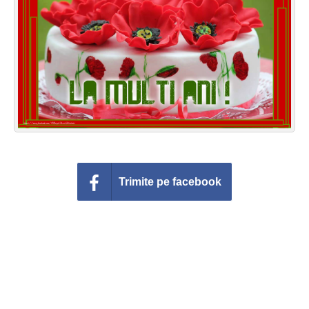
Felicitari zile saptamana
Felicitari muzicale
Felicitari muzicale personalizate
Felicitari animate
Invitatii personalizate
Conecteaza-te
Trimite pe facebook