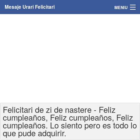
Mesaje Urari Felicitari
MENIU
Home
Mesaje
Felicitari
Felicitari cu nume
Felicitari persoane
Felicitari personalizate
Felicitari de zi de nastere - Feliz
Felicitari varsta
cumpleaños, Feliz cumpleaños, Feliz
cumpleaños. Lo siento pero es todo lo
Felicitari zilele anului
que pude adquirir.