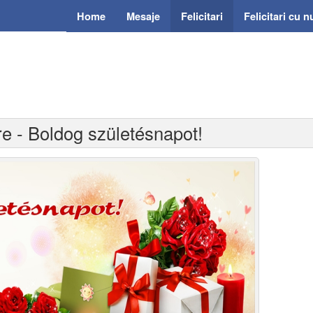
Home
Mesaje
Felicitari
Felicitari cu 
ere - Boldog születésnapot!