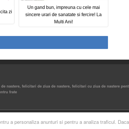
Un gand bun, impreuna cu cele mai
cita zi
sincere urari de sanatate si fercire! La
Multi Ani!
a de nastere, felicitari de ziua de nastere, felicitari cu ziua de nastere pent
entru frate
rved.
entru a personaliza anunturi si pentru a analiza traficul. Daca