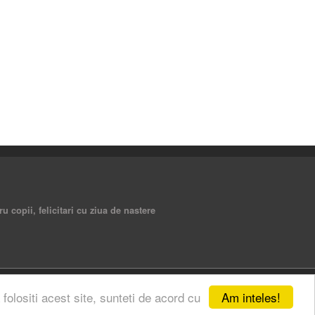
ru copii, felicitari cu ziua de nastere
Am inteles!
 folositi acest site, sunteti de acord cu