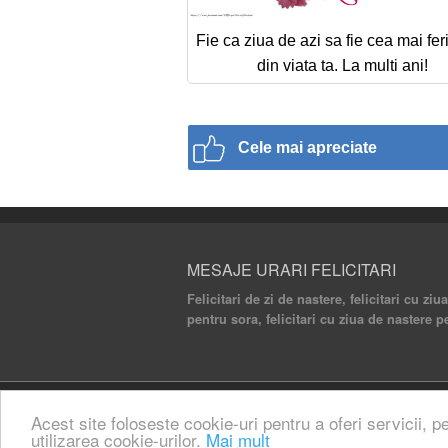
Fie ca ziua de azi sa fie cea mai feri
din viata ta. La multi ani!
Cele mai apreciate
MESAJE URARI FELICITARI
Felicitari de zi de nastere, felicitari cu ziu
pentru sora, felicitari cu ziua de nastere p
© 2020 Mesaje Urari Felicitari. All rights rese
Acest site foloseste cookie-uri pentru a oferi servicii, p
utilizarea cookie-urilor.
Mai mult