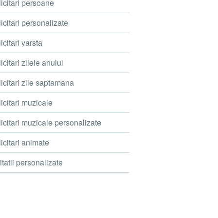
icitari persoane
icitari personalizate
icitari varsta
icitari zilele anului
icitari zile saptamana
icitari muzicale
icitari muzicale personalizate
icitari animate
itatii personalizate