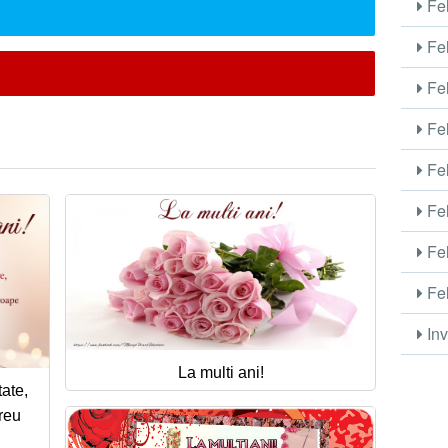
Fel
Fel
Fel
Fel
Fel
Fel
Fel
Fel
Inv
La multi ani!
tate,
ereu