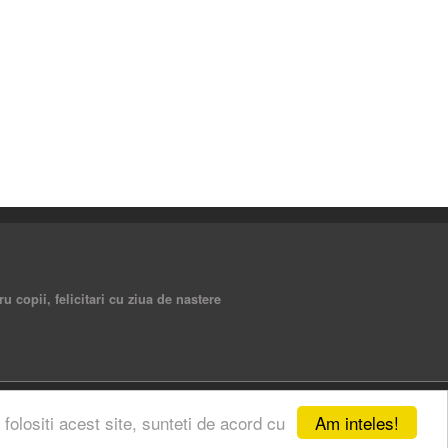
ru copii, felicitari cu ziua de nastere
Am inteles!
 folositi acest site, sunteti de acord cu