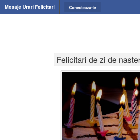
Mesaje Urari Felicitari
Conecteaza-te
Felicitari de zi de nast