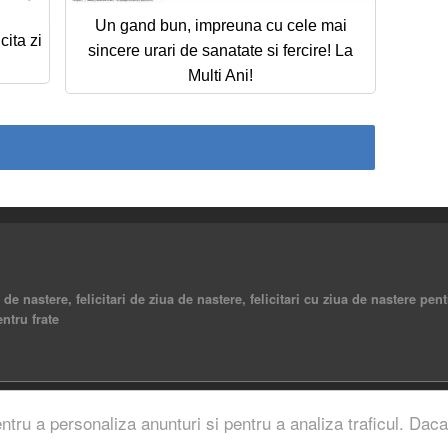
Un gand bun, impreuna cu cele mai
cita zi
sincere urari de sanatate si fercire! La
Multi Ani!
a de nastere, felicitari de ziua de nastere, felicitari cu ziua de nastere pent
entru frate
rved.
entru a personaliza anunturi si pentru a analiza traficul. Daca