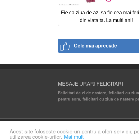
Fie ca ziua de azi sa fie cea mai feri
din viata ta. La multi ani!
Cele mai apreciate
MESAJE URARI FELICITARI
Felicitari de zi de nastere, felicitari cu ziu
pentru sora, felicitari cu ziua de nastere p
© 2020 Mesaje Urari Felicitari. All rights rese
Acest site foloseste cookie-uri pentru a oferi servicii, p
utilizarea cookie-urilor.
Mai mult