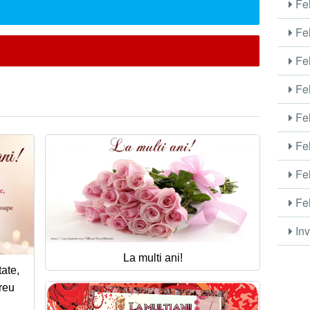
Fel
Fel
Fel
Fel
Fel
Fel
Fel
Fel
Inv
La multi ani!
tate,
ereu