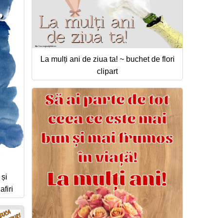
La mulți ani de ziua ta! ~ buchet de flori
clipart
 și
afiri