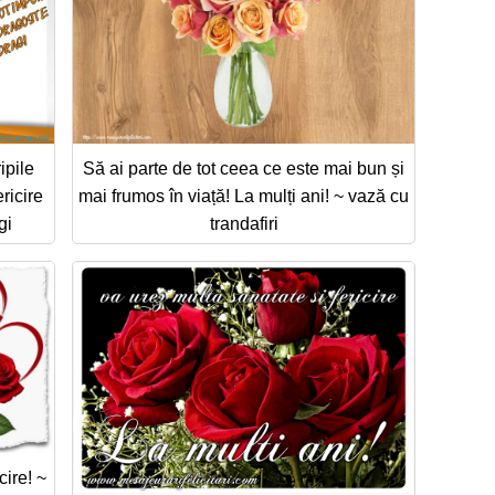
ipile
Să ai parte de tot ceea ce este mai bun și
ricire
mai frumos în viață! La mulți ani! ~ vază cu
gi
trandafiri
cire! ~