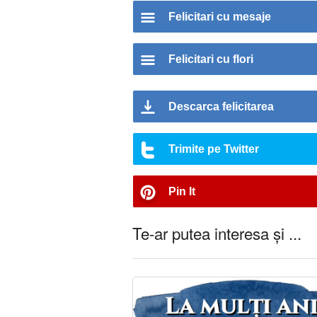
Felicitari cu mesaje
Felicitari cu flori
Descarca felicitarea
Trimite pe Twitter
Pin It
Te-ar putea interesa și ...