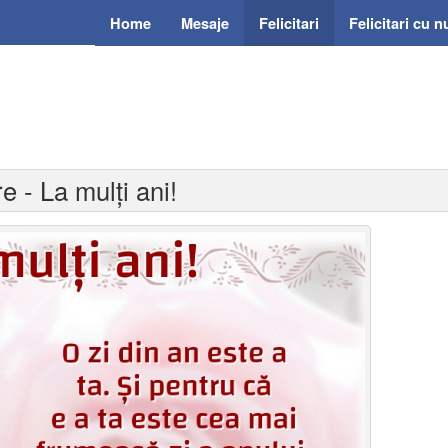
Home
Mesaje
Felicitari
Felicitari cu 
re - La mulți ani!