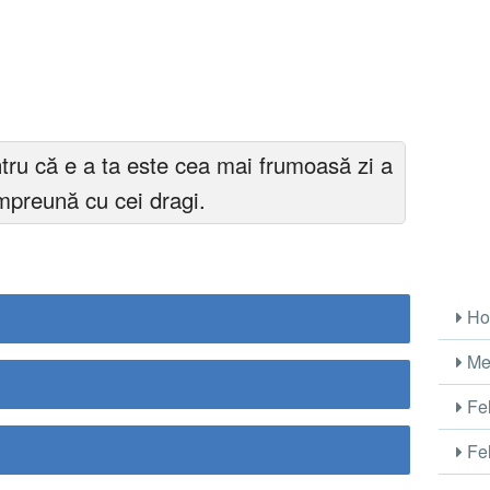
ntru că e a ta este cea mai frumoasă zi a
împreună cu cei dragi.
Ho
Me
Fel
Fel