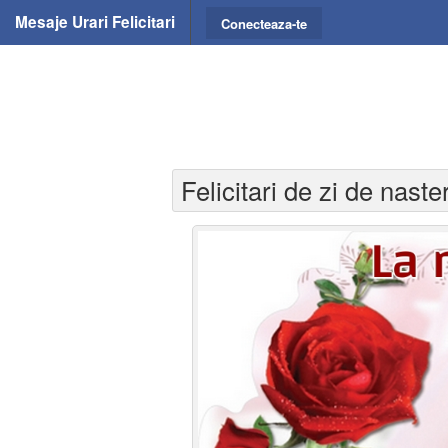
Mesaje Urari Felicitari
Conecteaza-te
Felicitari de zi de naste