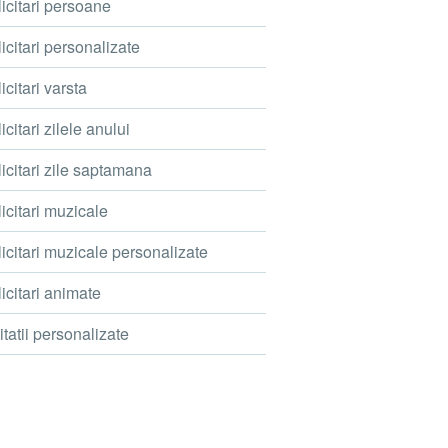
icitari persoane
icitari personalizate
icitari varsta
icitari zilele anului
icitari zile saptamana
icitari muzicale
icitari muzicale personalizate
icitari animate
itatii personalizate