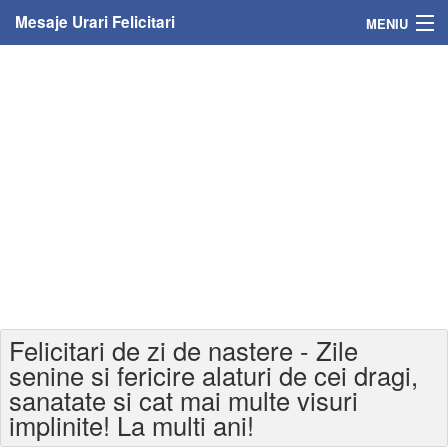
Mesaje Urari Felicitari
MENIU
Home
Mesaje
Felicitari
Felicitari cu nume
Felicitari persoane
Felicitari personalizate
Felicitari de zi de nastere - Zile
Felicitari varsta
senine si fericire alaturi de cei dragi,
sanatate si cat mai multe visuri
Felicitari zilele anului
implinite! La multi ani!