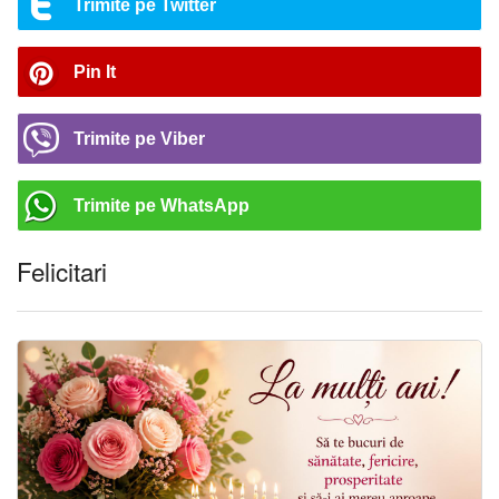
Trimite pe Twitter
Pin It
Trimite pe Viber
Trimite pe WhatsApp
Felicitari