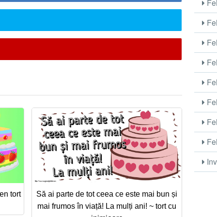
Fel
Fel
Fel
Fel
Fel
Fel
Fel
Fel
Inv
en tort
Să ai parte de tot ceea ce este mai bun și
mai frumos în viață! La mulți ani! ~ tort cu