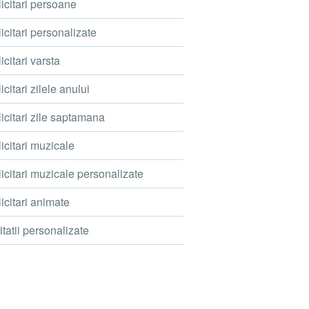
icitari persoane
icitari personalizate
icitari varsta
icitari zilele anului
icitari zile saptamana
icitari muzicale
icitari muzicale personalizate
icitari animate
itatii personalizate