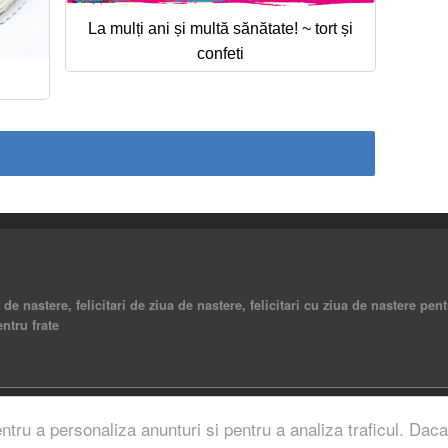
La mulți ani și multă sănătate! ~ tort și
confeti
a de nastere, felicitari de ziua de nastere, felicitari cu ziua de nastere pent
entru frate
rved.
entru a personaliza anunturi si pentru a analiza traficul. Daca