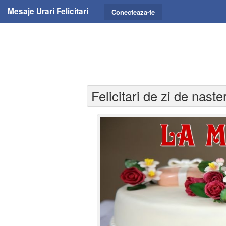
Mesaje Urari Felicitari
Conecteaza-te
Felicitari de zi de naste