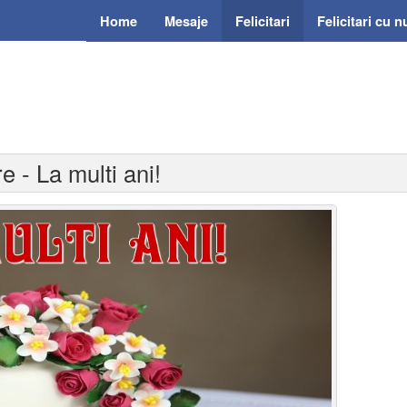
Home
Mesaje
Felicitari
Felicitari cu 
re - La multi ani!