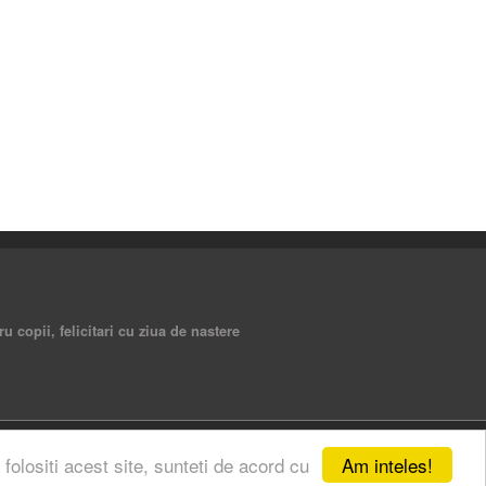
ru copii, felicitari cu ziua de nastere
Am inteles!
 folositi acest site, sunteti de acord cu