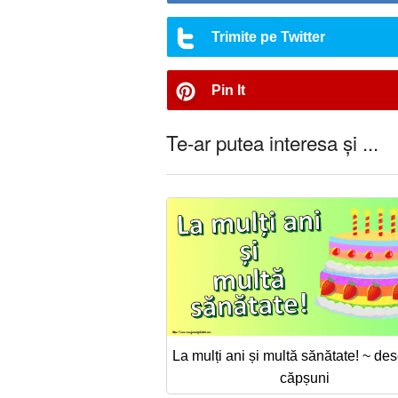
Trimite pe Twitter
Pin It
Te-ar putea interesa și ...
La mulți ani și multă sănătate! ~ des
căpșuni