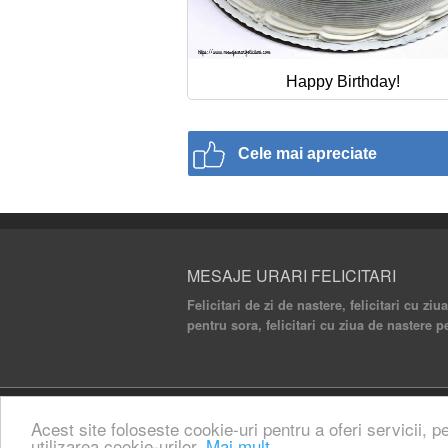
Happy Birthday!
Cele mai apreciate
MESAJE URARI FELICITARI
Felicitari de zi de nastere, felicitari cu ziu
pentru sora, felicitari cu ziua de nastere p
© 2020 Mesaje Urari Felicitari. All rights rese
Acest site foloseste cookie-uri pentru a oferi servicii, p
utilizarea cookie-urilor.
Mai mult