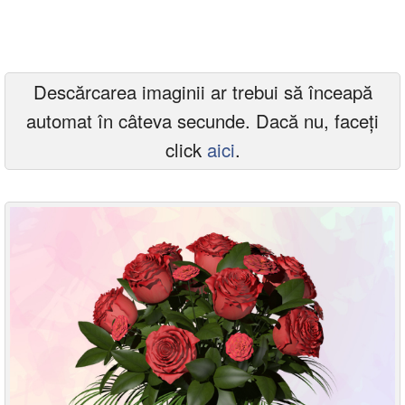
Felicitari zile saptamana
Felicitari muzicale
Descărcarea imaginii ar trebui să înceapă
Felicitari muzicale personalizate
automat în câteva secunde. Dacă nu, faceți
Felicitari animate
click
aici
.
Invitatii personalizate
Conecteaza-te