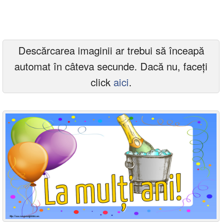
Felicitari zile saptamana
Felicitari muzicale
Descărcarea imaginii ar trebui să înceapă
Felicitari muzicale personalizate
automat în câteva secunde. Dacă nu, faceți
Felicitari animate
click
aici
.
Invitatii personalizate
Conecteaza-te