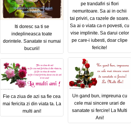
pe trandafiri si flori
nemuritoare. Sa ai in ochii
tai priviri, ca razele de soare.
Sa ai o viata ca-n povesti, cu
Iti doresc sa ti se
vise implinite. Sa darui celor
indeplineasca toate
pe care-i iubesti, doar clipe
dorintele. Sanatate si numai
fericite!
bucurii!
Un gand bun, impreuna cu
Fie ca ziua de azi sa fie cea
cele mai sincere urari de
mai fericita zi din viata ta. La
sanatate si fercire! La Multi
multi ani!
Ani!