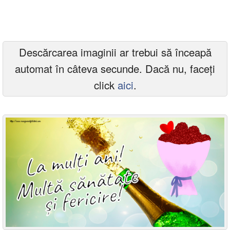
Felicitari zile saptamana
Felicitari muzicale
Descărcarea imaginii ar trebui să înceapă
Felicitari muzicale personalizate
automat în câteva secunde. Dacă nu, faceți
Felicitari animate
click
aici
.
Invitatii personalizate
Conecteaza-te