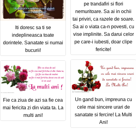
pe trandafiri si flori
nemuritoare. Sa ai in ochii
tai priviri, ca razele de soare.
Sa ai o viata ca-n povesti, cu
Iti doresc sa ti se
vise implinite. Sa darui celor
indeplineasca toate
pe care-i iubesti, doar clipe
dorintele. Sanatate si numai
fericite!
bucurii!
Un gand bun, impreuna cu
Fie ca ziua de azi sa fie cea
cele mai sincere urari de
mai fericita zi din viata ta. La
sanatate si fercire! La Multi
multi ani!
Ani!