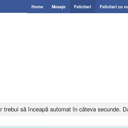
Home
Mesaje
Felicitari
Felicitari cu 
r trebui să înceapă automat în câteva secunde. Da