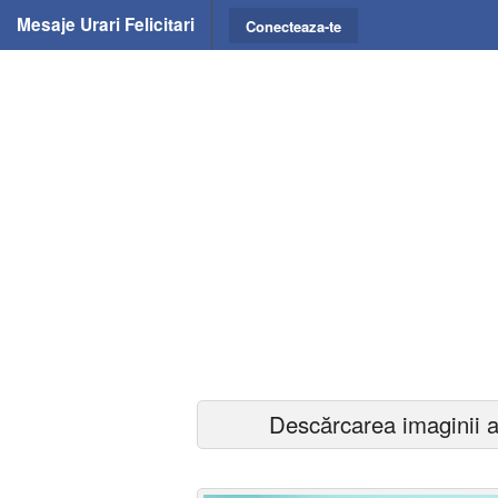
Mesaje Urari Felicitari
Conecteaza-te
Descărcarea imaginii a