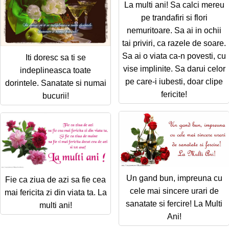
La multi ani! Sa calci mereu
pe trandafiri si flori
nemuritoare. Sa ai in ochii
tai priviri, ca razele de soare.
Sa ai o viata ca-n povesti, cu
Iti doresc sa ti se
vise implinite. Sa darui celor
indeplineasca toate
pe care-i iubesti, doar clipe
dorintele. Sanatate si numai
fericite!
bucurii!
Un gand bun, impreuna cu
Fie ca ziua de azi sa fie cea
cele mai sincere urari de
mai fericita zi din viata ta. La
sanatate si fercire! La Multi
multi ani!
Ani!