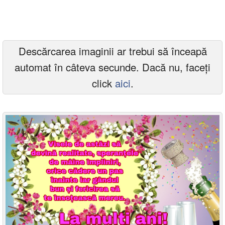
Felicitari zile saptamana
Felicitari muzicale
Descărcarea imaginii ar trebui să înceapă
Felicitari muzicale personalizate
automat în câteva secunde. Dacă nu, faceți
Felicitari animate
click
aici
.
Invitatii personalizate
Conecteaza-te