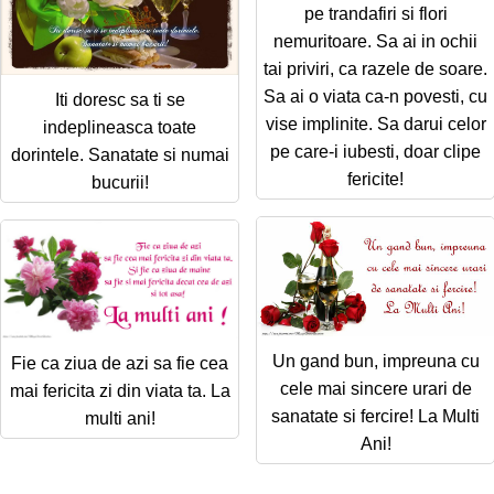
pe trandafiri si flori
nemuritoare. Sa ai in ochii
tai priviri, ca razele de soare.
Sa ai o viata ca-n povesti, cu
Iti doresc sa ti se
vise implinite. Sa darui celor
indeplineasca toate
pe care-i iubesti, doar clipe
dorintele. Sanatate si numai
fericite!
bucurii!
Un gand bun, impreuna cu
Fie ca ziua de azi sa fie cea
cele mai sincere urari de
mai fericita zi din viata ta. La
sanatate si fercire! La Multi
multi ani!
Ani!