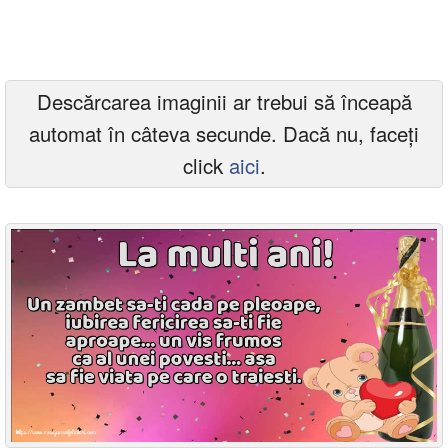
Felicitari zile saptamana
Felicitari muzicale
Descărcarea imaginii ar trebui să înceapă
Felicitari muzicale personalizate
automat în câteva secunde. Dacă nu, faceți
Felicitari animate
click
aici
.
Invitatii personalizate
Conecteaza-te