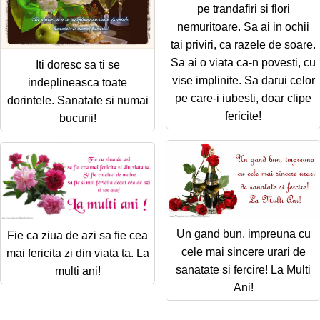
pe trandafiri si flori
nemuritoare. Sa ai in ochii
tai priviri, ca razele de soare.
Sa ai o viata ca-n povesti, cu
Iti doresc sa ti se
vise implinite. Sa darui celor
indeplineasca toate
pe care-i iubesti, doar clipe
dorintele. Sanatate si numai
fericite!
bucurii!
Un gand bun, impreuna cu
Fie ca ziua de azi sa fie cea
cele mai sincere urari de
mai fericita zi din viata ta. La
sanatate si fercire! La Multi
multi ani!
Ani!