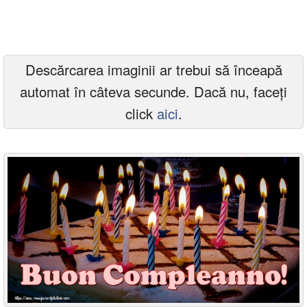
Felicitari zile saptamana
Felicitari muzicale
Descărcarea imaginii ar trebui să înceapă
Felicitari muzicale personalizate
automat în câteva secunde. Dacă nu, faceți
Felicitari animate
click
aici
.
Invitatii personalizate
Conecteaza-te