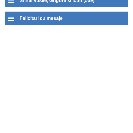
Sfintii Vasile, Grigore si Ioan (509)
Felicitari cu mesaje