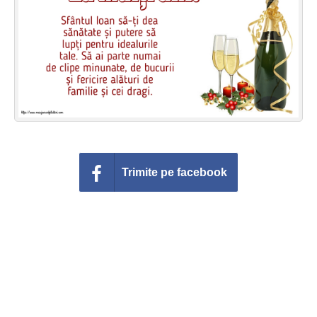
Felicitari zile saptamana
Felicitari muzicale
Felicitari muzicale personalizate
Felicitari animate
Invitatii personalizate
Trimite pe facebook
Conecteaza-te