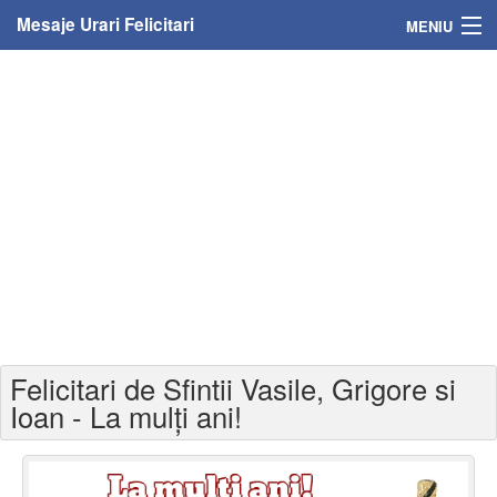
Mesaje Urari Felicitari
MENIU
Home
Mesaje
Felicitari
Felicitari cu nume
Felicitari persoane
Felicitari personalizate
Felicitari de Sfintii Vasile, Grigore si
Felicitari varsta
Ioan - La mulți ani!
Felicitari zilele anului