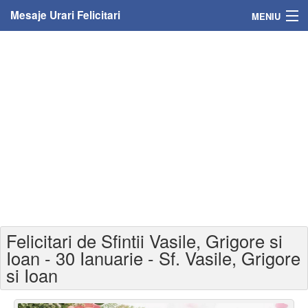
Mesaje Urari Felicitari
MENIU
Home
Mesaje
Felicitari
Felicitari cu nume
Felicitari persoane
Felicitari personalizate
Felicitari de Sfintii Vasile, Grigore si
Felicitari varsta
Ioan - 30 Ianuarie - Sf. Vasile, Grigore
si Ioan
Felicitari zilele anului