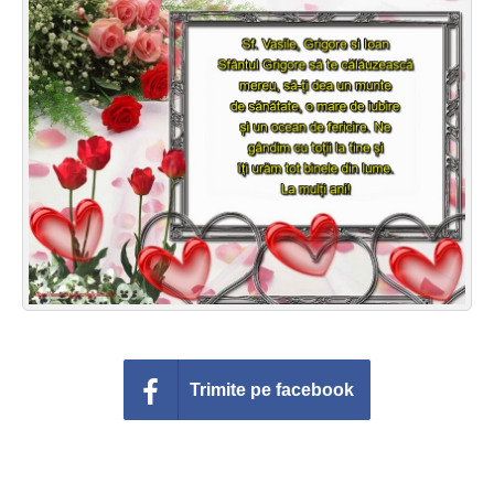
Felicitari zile saptamana
Felicitari muzicale
Felicitari muzicale personalizate
Felicitari animate
Invitatii personalizate
Conecteaza-te
Trimite pe facebook