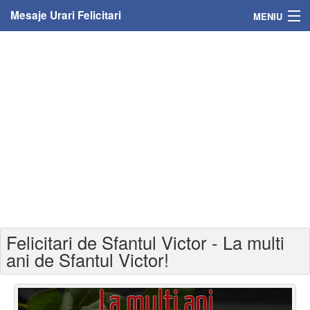
Mesaje Urari Felicitari
MENIU
Home
Mesaje
Felicitari
Felicitari cu nume
Felicitari persoane
Felicitari personalizate
Felicitari de Sfantul Victor - La multi
Felicitari varsta
ani de Sfantul Victor!
Felicitari zilele anului