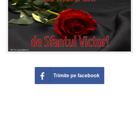
Felicitari zile saptamana
Felicitari muzicale
Felicitari muzicale personalizate
Felicitari animate
Invitatii personalizate
Trimite pe facebook
Conecteaza-te