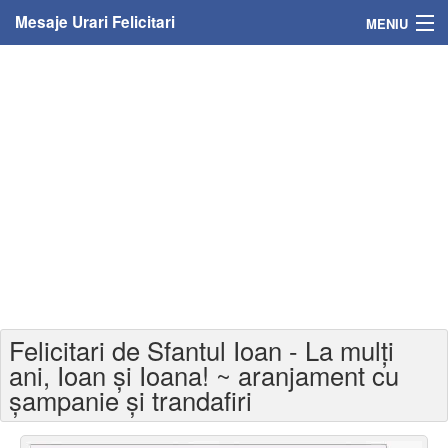
Mesaje Urari Felicitari
MENIU
Home
Mesaje
Felicitari
Felicitari cu nume
Felicitari persoane
Felicitari personalizate
Felicitari de Sfantul Ioan - La mulți
Felicitari varsta
ani, Ioan și Ioana! ~ aranjament cu
șampanie și trandafiri
Felicitari zilele anului