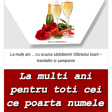
La mulți ani ... cu ocazia sărbătoririi Sfântului Ioan! ~
trandafiri și șampanie