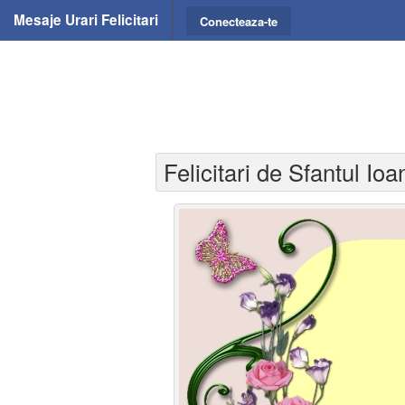
Mesaje Urari Felicitari
Conecteaza-te
Felicitari de Sfantul Ioa