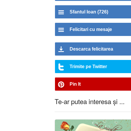
Sfantul Ioan (726)
Felicitari cu mesaje
Descarca felicitarea
Trimite pe Twitter
Pin It
Te-ar putea interesa și ...