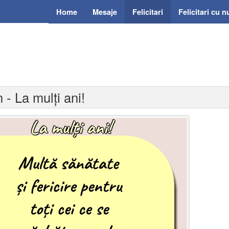
Home
Mesaje
Felicitari
Felicitari cu 
n - La mulți ani!