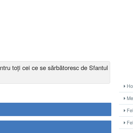
entru toți cei ce se sărbătoresc de Sfantul
Ho
Me
Fel
Fel