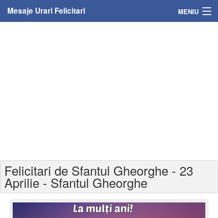
Mesaje Urari Felicitari
MENIU
Home
Mesaje
Felicitari
Felicitari cu nume
Felicitari persoane
Felicitari personalizate
Felicitari de Sfantul Gheorghe - 23
Felicitari varsta
Aprilie - Sfantul Gheorghe
Felicitari zilele anului