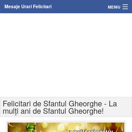
Mesaje Urari Felicitari
MENIU
Home
Mesaje
Felicitari
Felicitari cu nume
Felicitari persoane
Felicitari personalizate
Felicitari de Sfantul Gheorghe - La
Felicitari varsta
mulți ani de Sfantul Gheorghe!
Felicitari zilele anului