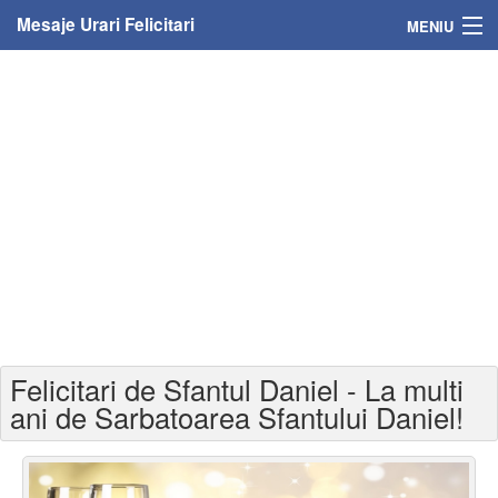
Mesaje Urari Felicitari
MENIU
Home
Mesaje
Felicitari
Felicitari cu nume
Felicitari persoane
Felicitari personalizate
Felicitari de Sfantul Daniel - La multi
Felicitari varsta
ani de Sarbatoarea Sfantului Daniel!
Felicitari zilele anului