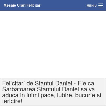
Mesaje Urari Felicitari
MENIU
Home
Mesaje
Felicitari
Felicitari cu nume
Felicitari persoane
Felicitari personalizate
Felicitari de Sfantul Daniel - Fie ca
Felicitari varsta
Sarbatoarea Sfantului Daniel sa va
aduca in inimi pace, iubire, bucurie si
Felicitari zilele anului
fericire!