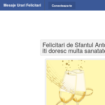
Mesaje Urari Felicitari
Conecteaza-te
Felicitari de Sfantul An
iti doresc multa sanatate