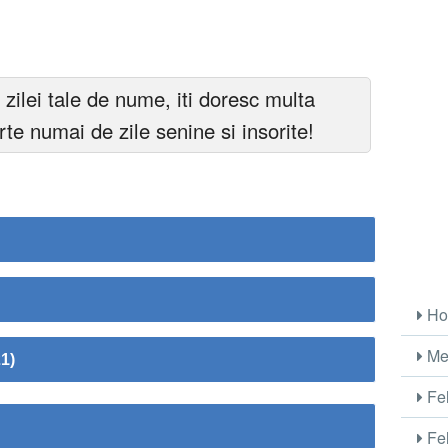
 zilei tale de nume, iti doresc multa
arte numai de zile senine si insorite!
Ho
Me
1)
Fel
Fel