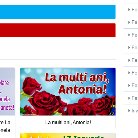
Fel
Fel
Fel
Fel
Fel
Fel
Fel
Fel
Inv
re La
La mulți ani, Antonia!
onela