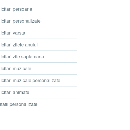
icitari persoane
icitari personalizate
icitari varsta
icitari zilele anului
icitari zile saptamana
icitari muzicale
icitari muzicale personalizate
icitari animate
itatii personalizate