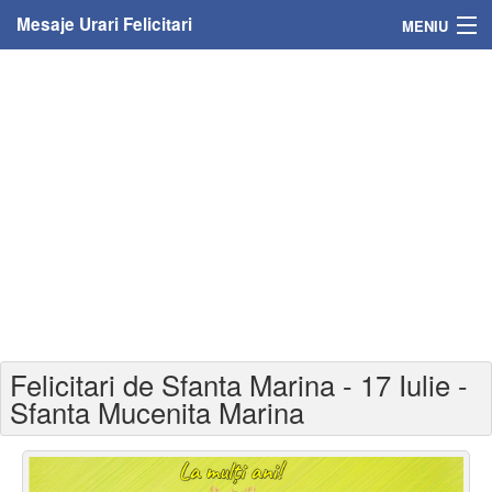
Mesaje Urari Felicitari
MENIU
Home
Mesaje
Felicitari
Felicitari cu nume
Felicitari persoane
Felicitari personalizate
Felicitari de Sfanta Marina - 17 Iulie -
Felicitari varsta
Sfanta Mucenita Marina
Felicitari zilele anului