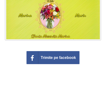
Felicitari zile saptamana
Felicitari muzicale
Felicitari muzicale personalizate
Felicitari animate
Invitatii personalizate
Trimite pe facebook
Conecteaza-te