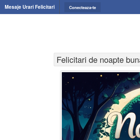
Mesaje Urari Felicitari
Conecteaza-te
Felicitari de noapte bu