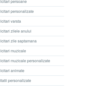
icitari persoane
icitari personalizate
icitari varsta
icitari zilele anului
icitari zile saptamana
icitari muzicale
icitari muzicale personalizate
icitari animate
itatii personalizate