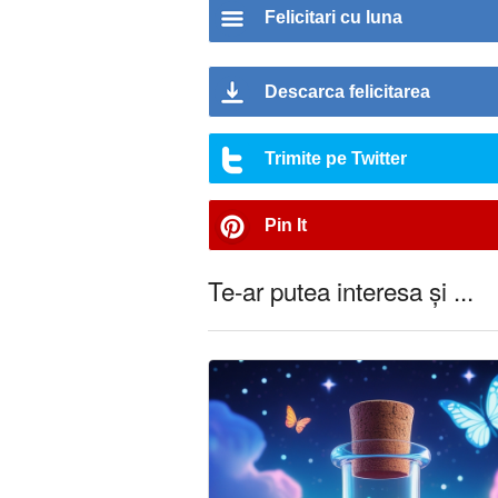
Felicitari cu luna
Descarca felicitarea
Trimite pe Twitter
Pin It
Te-ar putea interesa și ...