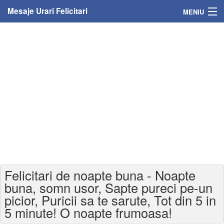
Mesaje Urari Felicitari
MENIU
Home
Mesaje
Felicitari
Felicitari cu nume
Felicitari persoane
Felicitari personalizate
Felicitari de noapte buna - Noapte
Felicitari varsta
buna, somn usor, Sapte pureci pe-un
picior, Puricii sa te sarute, Tot din 5 in
Felicitari zilele anului
5 minute! O noapte frumoasa!