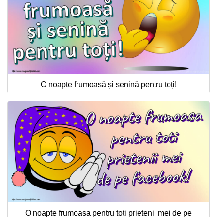
O noapte frumoasă și senină pentru toți!
O noapte frumoasa pentru toti prietenii mei de pe