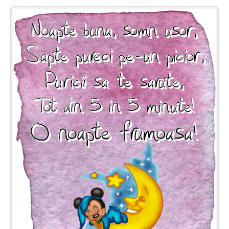
Felicitari zile saptamana
Felicitari muzicale
Felicitari muzicale personalizate
Felicitari animate
Invitatii personalizate
Conecteaza-te