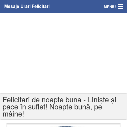
Mesaje Urari Felicitari
MENIU
Home
Mesaje
Felicitari
Felicitari cu nume
Felicitari persoane
Felicitari personalizate
Felicitari de noapte buna - Liniște și
Felicitari varsta
pace în suflet! Noapte bună, pe
mâine!
Felicitari zilele anului