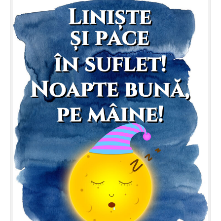
Felicitari zile saptamana
Felicitari muzicale
Felicitari muzicale personalizate
Felicitari animate
Invitatii personalizate
Conecteaza-te