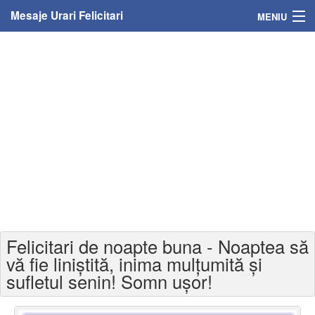
Mesaje Urari Felicitari
MENIU
Home
Mesaje
Felicitari
Felicitari cu nume
Felicitari persoane
Felicitari personalizate
Felicitari de noapte buna - Noaptea să
Felicitari varsta
vă fie liniștită, inima mulțumită și
sufletul senin! Somn ușor!
Felicitari zilele anului