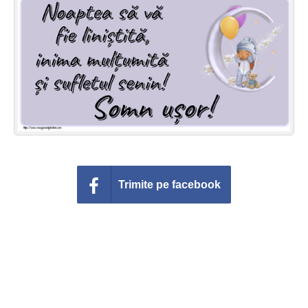
Felicitari zile saptamana
Felicitari muzicale
Felicitari muzicale personalizate
Felicitari animate
Invitatii personalizate
Conecteaza-te
Trimite pe facebook