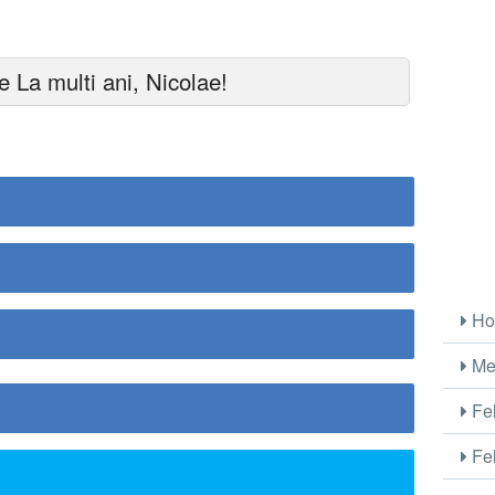
 La multi ani, Nicolae!
Ho
Me
Fel
Fel