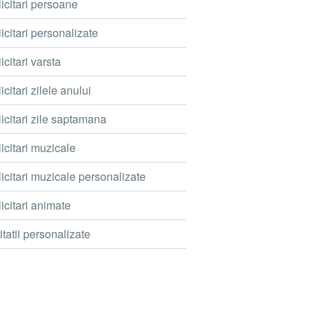
icitari persoane
icitari personalizate
icitari varsta
icitari zilele anului
icitari zile saptamana
icitari muzicale
icitari muzicale personalizate
icitari animate
itatii personalizate