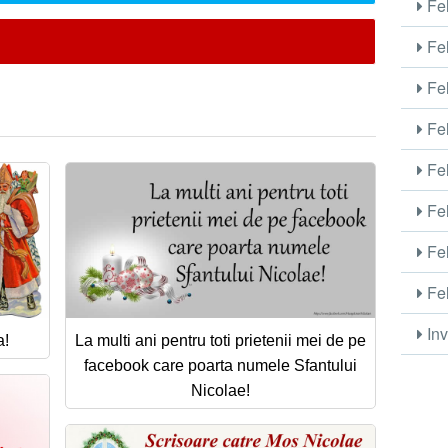
Fel
Fel
Fel
Fel
Fel
Fel
Fel
Fel
Inv
a!
La multi ani pentru toti prietenii mei de pe
facebook care poarta numele Sfantului
Nicolae!