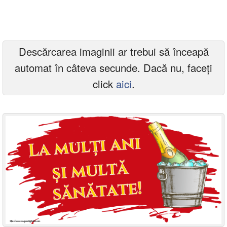
Felicitari zile saptamana
Felicitari muzicale
Descărcarea imaginii ar trebui să înceapă
Felicitari muzicale personalizate
automat în câteva secunde. Dacă nu, faceți
Felicitari animate
click
aici
.
Invitatii personalizate
Conecteaza-te