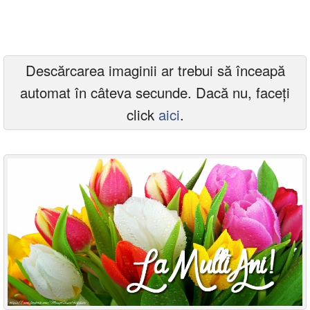
Felicitari zile saptamana
Felicitari muzicale
Descărcarea imaginii ar trebui să înceapă
Felicitari muzicale personalizate
automat în câteva secunde. Dacă nu, faceți
Felicitari animate
click
aici
.
Invitatii personalizate
Conecteaza-te