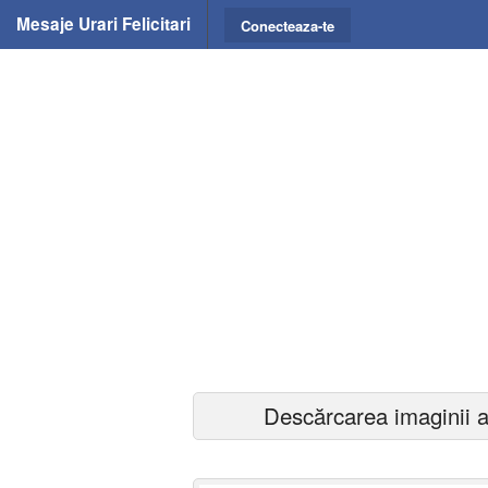
Mesaje Urari Felicitari
Conecteaza-te
Descărcarea imaginii a