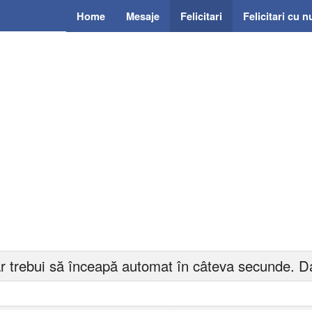
Home
Mesaje
Felicitari
Felicitari cu 
r trebui să înceapă automat în câteva secunde. Da