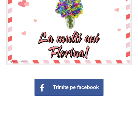
Felicitari zile saptamana
Felicitari muzicale
Felicitari muzicale personalizate
Felicitari animate
Invitatii personalizate
Conecteaza-te
Trimite pe facebook