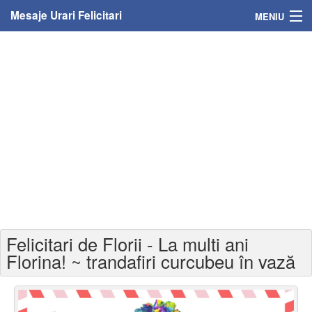
Mesaje Urari Felicitari
MENIU
Home
Mesaje
Felicitari
Felicitari cu nume
Felicitari persoane
Felicitari personalizate
Felicitari de Florii - La multi ani
Felicitari varsta
Florina! ~ trandafiri curcubeu în vază
Felicitari zilele anului