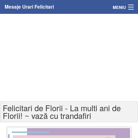
Mesaje Urari Felicitari
MENIU
Home
Mesaje
Felicitari
Felicitari cu nume
Felicitari persoane
Felicitari personalizate
Felicitari de Florii - La multi ani de
Felicitari varsta
Florii! ~ vază cu trandafiri
Felicitari zilele anului