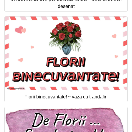
desenat
Florii binecuvantate! ~ vaza cu trandafiri