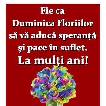
Felicitari zile saptamana
Felicitari muzicale
Felicitari muzicale personalizate
Felicitari animate
Invitatii personalizate
Conecteaza-te