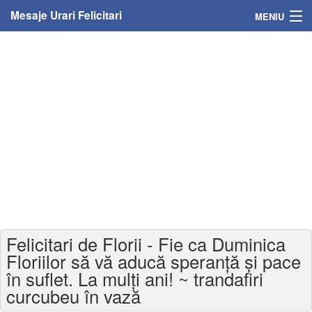
Mesaje Urari Felicitari
MENIU
Home
Mesaje
Felicitari
Felicitari cu nume
Felicitari persoane
Felicitari personalizate
Felicitari de Florii - Fie ca Duminica
Felicitari varsta
Floriilor să vă aducă speranță și pace
în suflet. La mulți ani! ~ trandafiri
Felicitari zilele anului
curcubeu în vază