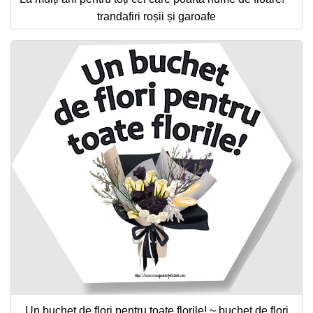
trandafiri roșii și garoafe
Un buchet de flori pentru toate florile! ~ buchet de flori