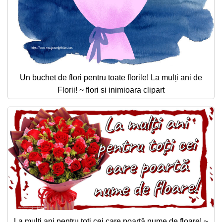
Un buchet de flori pentru toate florile! La mulți ani de
Florii! ~ flori si inimioara clipart
La mulți ani pentru toți cei care poartă nume de floare! ~