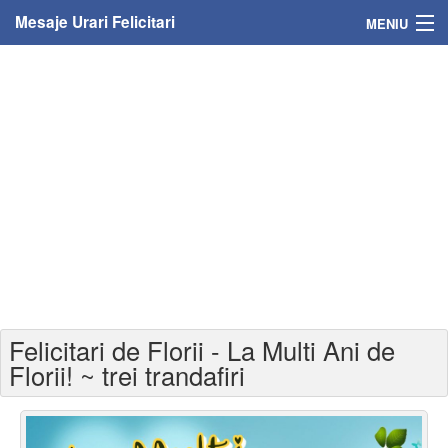
Mesaje Urari Felicitari
MENIU
Home
Mesaje
Felicitari
Felicitari cu nume
Felicitari persoane
Felicitari personalizate
Felicitari de Florii - La Multi Ani de
Felicitari varsta
Florii! ~ trei trandafiri
Felicitari zilele anului