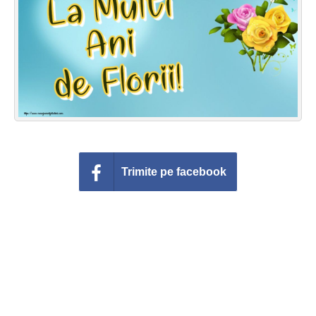
Felicitari zile saptamana
Felicitari muzicale
Felicitari muzicale personalizate
Felicitari animate
Invitatii personalizate
Trimite pe facebook
Conecteaza-te