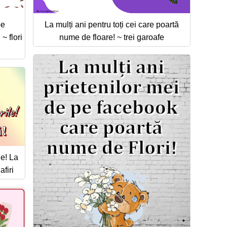
pe
La mulți ani pentru toți cei care poartă
~ flori
nume de floare! ~ trei garoafe
le! La
afiri