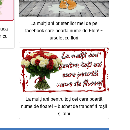
La mulți ani prietenilor mei de pe
duca
facebook care poartă nume de Flori! ~
n cu
ursulet cu flori
La mulți ani pentru toți cei care poartă
nume de floare! ~ buchet de trandafiri roșii
și albi