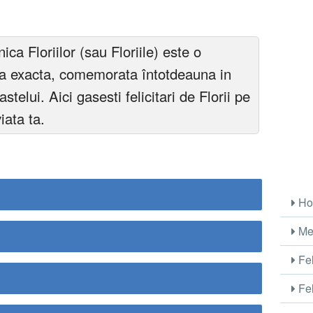
ica Floriilor (sau Floriile) este o
ta exacta, comemorata întotdeauna in
telui. Aici gasesti felicitari de Florii pe
viata ta.
Ho
Me
Fel
Fel