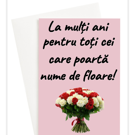
Felicitari zile saptamana
Felicitari muzicale
Felicitari muzicale personalizate
Felicitari animate
Invitatii personalizate
Conecteaza-te