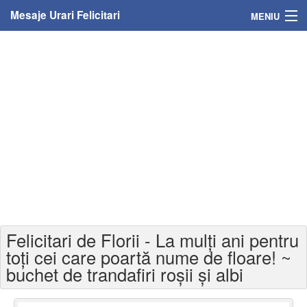
Mesaje Urari Felicitari
MENIU
Home
Mesaje
Felicitari
Felicitari cu nume
Felicitari persoane
Felicitari personalizate
Felicitari de Florii - La mulți ani pentru
Felicitari varsta
toți cei care poartă nume de floare! ~
buchet de trandafiri roșii și albi
Felicitari zilele anului