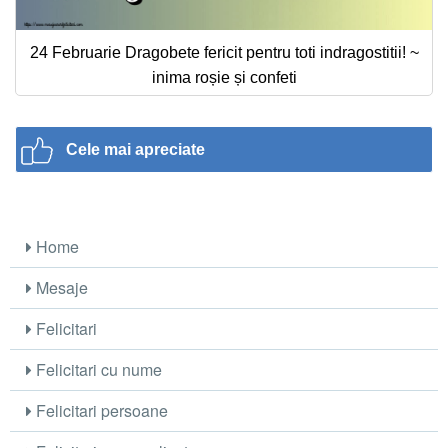
24 Februarie Dragobete fericit pentru toti indragostitii! ~
inima roșie și confeti
Cele mai apreciate
Home
Mesaje
Felicitari
Felicitari cu nume
Felicitari persoane