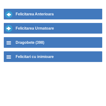
Felicitarea Anterioara
Felicitarea Urmatoare
Dragobete (398)
Felicitari cu inimioare