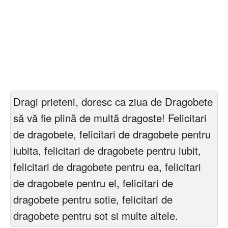
Dragi prieteni, doresc ca ziua de Dragobete
să vă fie plină de multă dragoste! Felicitari
de dragobete, felicitari de dragobete pentru
iubita, felicitari de dragobete pentru iubit,
felicitari de dragobete pentru ea, felicitari
de dragobete pentru el, felicitari de
dragobete pentru sotie, felicitari de
dragobete pentru sot si multe altele.