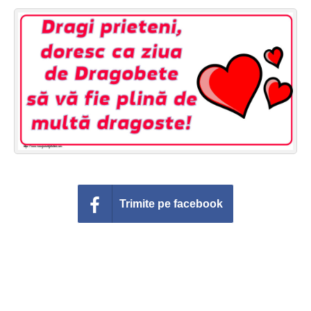
Felicitari zile saptamana
Felicitari muzicale
Felicitari muzicale personalizate
Felicitari animate
Invitatii personalizate
Conecteaza-te
Trimite pe facebook