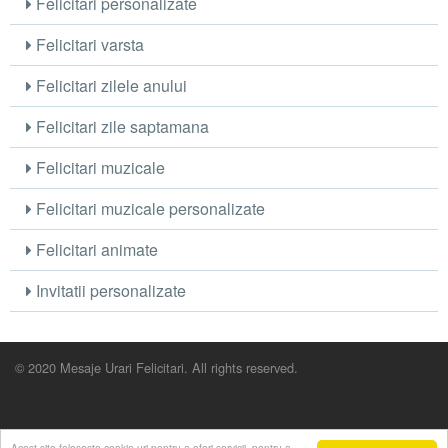
Felicitari personalizate
Felicitari varsta
Felicitari zilele anului
Felicitari zile saptamana
Felicitari muzicale
Felicitari muzicale personalizate
Felicitari animate
Invitatii personalizate
© 2020 Mesaje Urari Felicitari. All rights reserved.
Acest site foloseste cookie-uri pentru a oferi servicii, pentru a