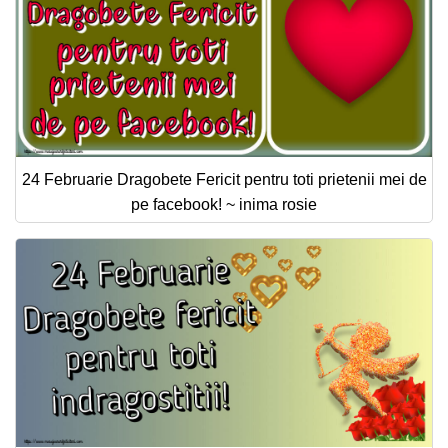
24 Februarie Dragobete Fericit pentru toti prietenii mei de
pe facebook! ~ inima rosie