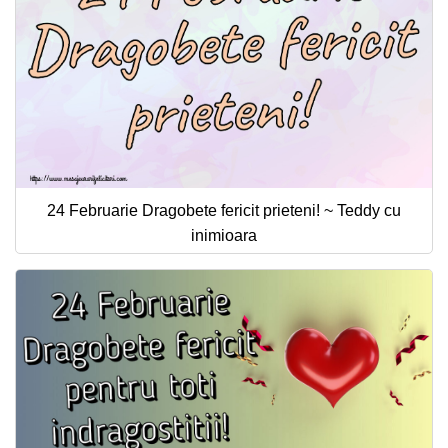
24 Februarie Dragobete fericit prieteni! ~ Teddy cu
inimioara