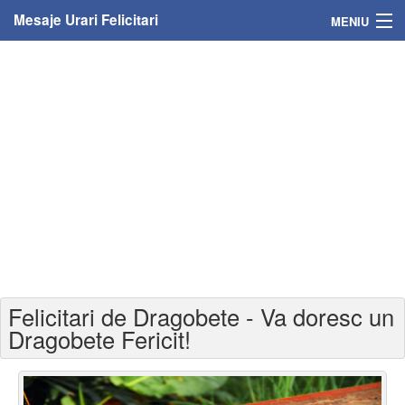
Mesaje Urari Felicitari
MENIU
Home
Mesaje
Felicitari
Felicitari cu nume
Felicitari persoane
Felicitari personalizate
Felicitari de Dragobete - Va doresc un
Felicitari varsta
Dragobete Fericit!
Felicitari zilele anului