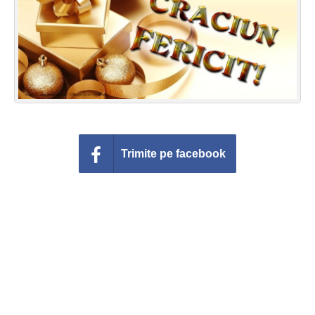
Felicitari zile saptamana
Felicitari muzicale
Felicitari muzicale personalizate
Felicitari animate
Invitatii personalizate
Trimite pe facebook
Conecteaza-te