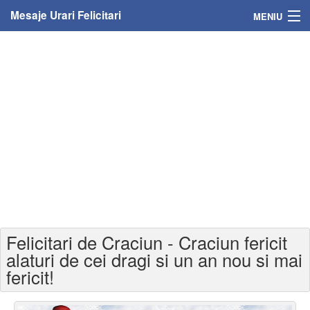
Mesaje Urari Felicitari
MENIU
Home
Mesaje
Felicitari
Felicitari cu nume
Felicitari persoane
Felicitari personalizate
Felicitari de Craciun - Craciun fericit
Felicitari varsta
alaturi de cei dragi si un an nou si mai
fericit!
Felicitari zilele anului