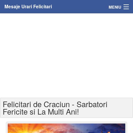
Mesaje Urari Felicitari
MENIU
Home
Mesaje
Felicitari
Felicitari cu nume
Felicitari persoane
Felicitari personalizate
Felicitari de Craciun - Sarbatori
Felicitari varsta
Fericite si La Multi Ani!
Felicitari zilele anului