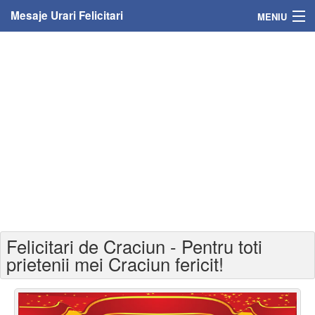
Mesaje Urari Felicitari
MENIU
Home
Mesaje
Felicitari
Felicitari cu nume
Felicitari persoane
Felicitari personalizate
Felicitari de Craciun - Pentru toti
Felicitari varsta
prietenii mei Craciun fericit!
Felicitari zilele anului