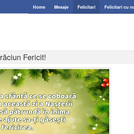
Home
Mesaje
Felicitari
Felicitari cu 
răciun Fericit!