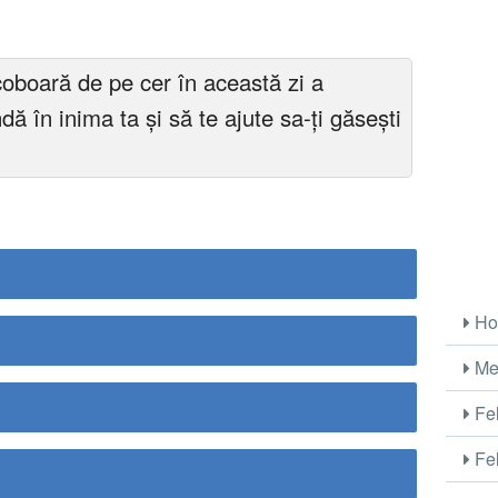
coboară de pe cer în această zi a
ă în inima ta și să te ajute sa-ți găsești
Ho
Me
Fel
Fel