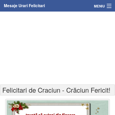
Mesaje Urari Felicitari
MENIU
Home
Mesaje
Felicitari
Felicitari cu nume
Felicitari persoane
Felicitari personalizate
Felicitari de Craciun - Crăciun Fericit!
Felicitari varsta
Felicitari zilele anului