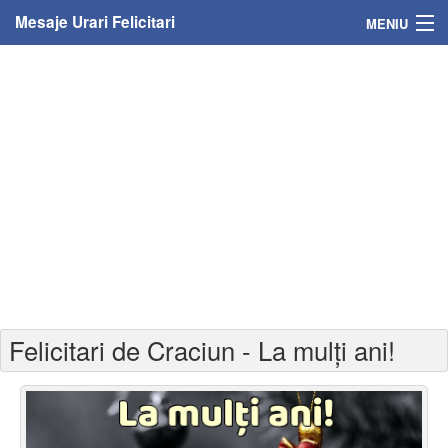
Mesaje Urari Felicitari
MENIU
Home
Mesaje
Felicitari
Felicitari cu nume
Felicitari persoane
Felicitari personalizate
Felicitari de Craciun - La mulți ani!
Felicitari varsta
Felicitari zilele anului